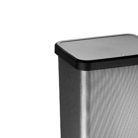
€ 52,99
incl. btw en plus
Verzendkosten
Variant
carbon, metallic
Auswahl
In het Winkelmandje
Leverbaar binnen 4-5 werkdagen