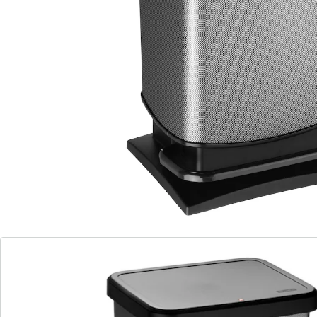
De hoogwaardige afvalemmer PASO met fraaie. In
tegenstelling tot metalen bakken doen zich geen
roestvorming, geen deuken en geen vingerafdrukken
voor. Met een zachte druk op het pedaal maakt u de
emmer gemakkelijk open. Van buitenaf zijn de
afvalzakken niet zichtbaar, dankzij een aparte ring in
de emmer. Rubberen voetjes voorkomen dat de
emmer wegslipt en door een demper sluit het deksel
vrijwel geruisloos.
Details
Opmerkingen & producent
Beoordelingen