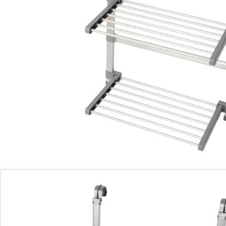
droogplaats voor wasgoed: gewoon dit rek ophangen
en uitklappen. Ook ideaal voor druipend natte was –
het water drupt rechtstreeks af in de douche.
Details
Opmerkingen & producent
Beoordelingen
Direct uit de catalogus bestellen