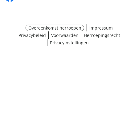
Overeenkomst herroepen
Impressum
Privacybeleid
Voorwaarden
Herroepingsrecht
Privacyinstellingen
¹ Klik hier voor de inwisselvoorwaarden
Sluiten