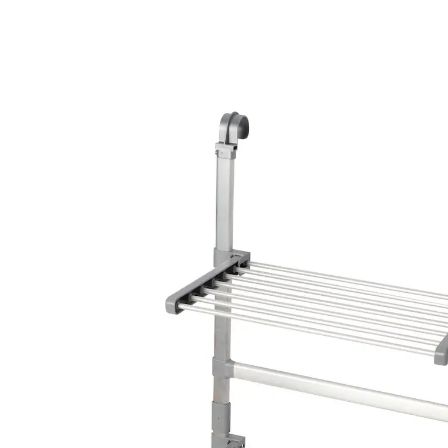
€ 36,99
incl. btw en plus
Verzendkosten
In het Winkelmandje
Leverbaar binnen 4-5 werkdagen
Van douche naar wasserette!
makkelijk op te hangen
niveaus variabel verstelbaar in hoogte en
positie
geschikt voor douchewand of radiator
plat in te klappen na gebruik
Vorm uw douche of radiator bliksemsnel om naar een