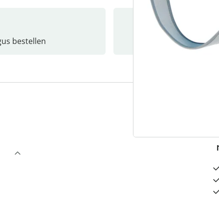
gus bestellen
Catalo
3
“