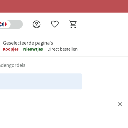
Geselecteerde pagina's
Koopjes
Nieuwtjes
Direct bestellen
ndengordels
pireren
pireren
pireren
pireren
pireren
eshorloge
Artikelnummer 6583091