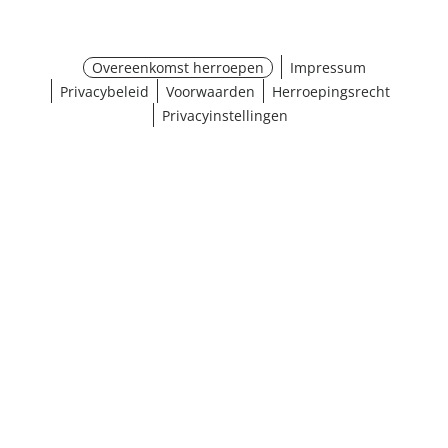
Overeenkomst herroepen
Impressum
Privacybeleid
Voorwaarden
Herroepingsrecht
Privacyinstellingen
¹ Klik hier voor de inwisselvoorwaarden
Sluiten