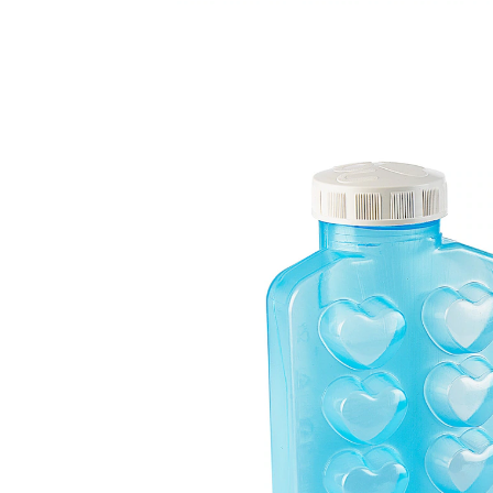
€ 7,99
incl. btw en plus
Verzendkosten
In het Winkelmandje
Leverbaar binnen 4-5 werkdagen
Een hart voor ijsblokjes!
Leuk ideetje: deze fles met schroefdop tovert in een
handomdraai vele hartvormige ijsblokjes tevoorschijn.
Gewoon vullen met water en in de diepvries leggen!
hartjes uitdrukken
eenvoudig te serveren
de schroefdop voorkomt uitlopen