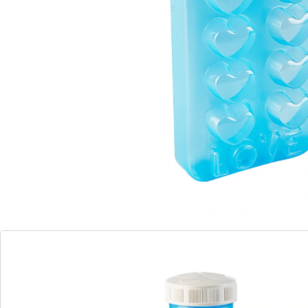
Wordt geleverd in geel of blauw
Details
Opmerkingen & producent
Beoordelingen
Direct uit de catalogus bestellen