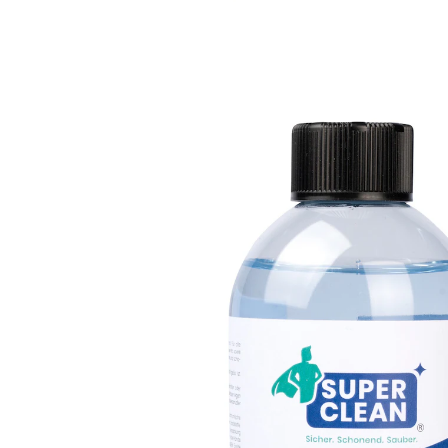
€ 13,99
1 l = € 27,98
incl. btw en plus
Verzendkosten
In het Winkelmandje
Leverbaar binnen 4-5 werkdagen
Ontkalken als een professional!
Het perfecte duo: gewoon bevestigen en
vullen
Verwijdert op milde wijze ook hardnekkige
kalkaanslag
Deze speciale ontkalker werd speciaal ontwikkeld voor
roestvrij staal en verchroomde armaturen en biedt
een krachtige oplossing tegen kalkaanslag. Daarbij