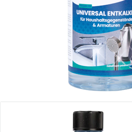
beschermt hij kwetsbare afdichtingen en zorgt hij voor
een lange levensduur van uw armaturen. De
innovatieve formule verwijdert kalk moeiteloos en
maakt oppervlakken stralend schoon zonder resten.
Ideaal voor gebruik in keuken en badkamer – voor een
hygiënisch schoon en glanzend resultaat.
Details
Opmerkingen & producent
Beoordelingen