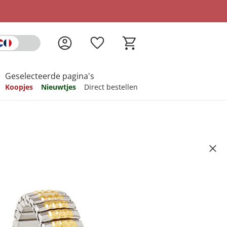
Geselecteerde pagina's
Koopjes
Nieuwtjes
Direct bestellen
pireren
pireren
pireren
pireren
pireren
horloge dameshorloge
Artikelnummer 6543103
ndkosten