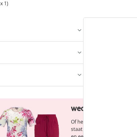
x 1)
wedolina - Ons ni
Of het nu gaat om elegante b
staat voor modieuze versch
en een faire prijs-kwaliteitve