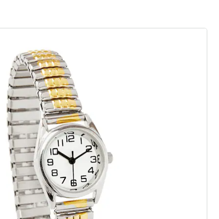
euwe modemerk
asics of trendy highlights: wedolina
eidenheid, comfortabele pasvormen
rhouding. Elk stuk flatteert het