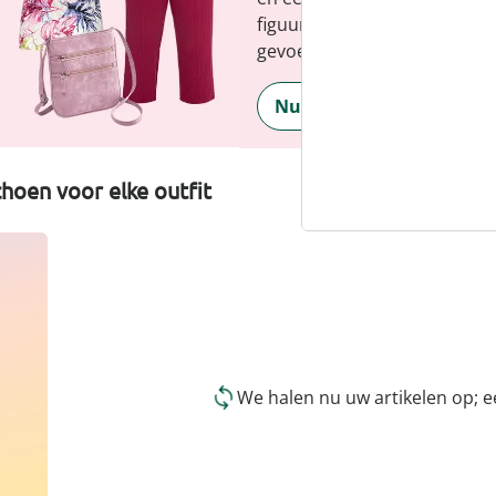
figuur en benadrukt je perso
gevoel, elke dag.
Nu ontdekken
hoen voor elke outfit
We halen nu uw artikelen op; 