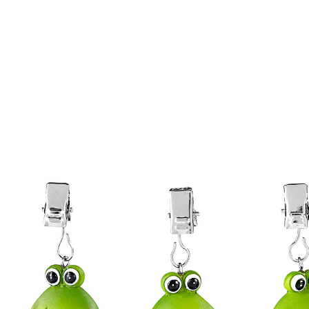
€ 9,99
incl. btw en plus
Verzendkosten
In het Winkelmandje
Leverbaar binnen 4-5 werkdagen
Die springen gegarandeerd niet weg!
Eenvoudig te bevestigen aan de rand van
elk tafelkleed
Decoratief en functioneel tegelijk
Deze 4 schattige kikkertjes zijn niet alleen een
vertederende decoratie, ze vervullen tevens een
praktisch doel! Met hun gewicht zorgen ze ervoor dat
uw tafelkleed op zijn plaats blijft liggen!