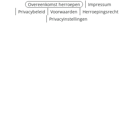
Overeenkomst herroepen
Impressum
Privacybeleid
Voorwaarden
Herroepingsrecht
Privacyinstellingen
¹ Klik hier voor de inwisselvoorwaarden
Sluiten