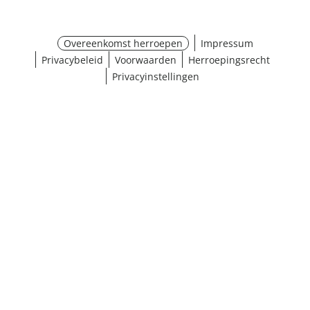
Overeenkomst herroepen
Impressum
Privacybeleid
Voorwaarden
Herroepingsrecht
Privacyinstellingen
¹ Klik hier voor de inwisselvoorwaarden
Sluiten