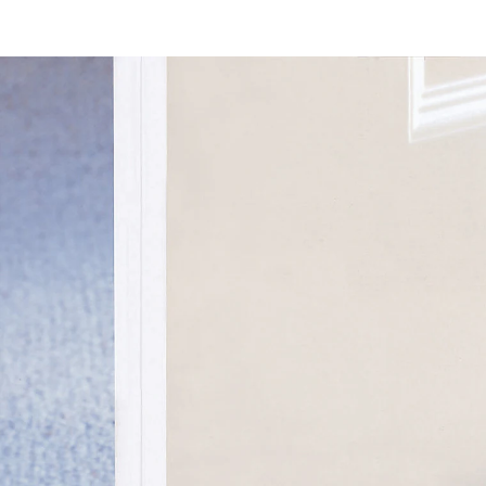
€ 9,99
incl. btw en plus
Verzendkosten
Variant
wit
In het Winkelmandje
Leverbaar binnen 4-5 werkdagen
Energiebesparende tip!
Omdat de verwarmingskosten door tocht kunnen
oplopen, doet u er goed aan uw deuren te voorzien
van een tochtstopper. De koude lucht blijft hierdoor
buiten en de warme lucht binnen. Wordt gewoon