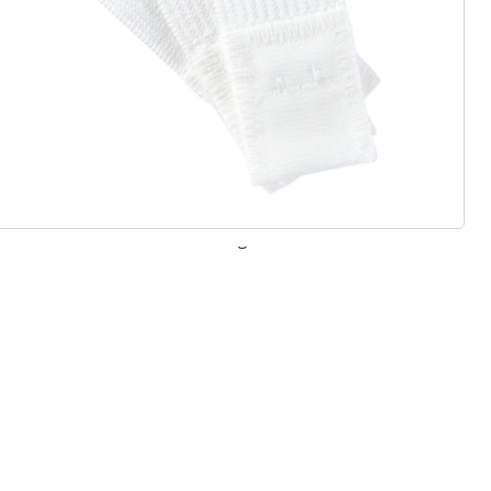
 redenen voor
Huis & Comfort”
Gratis kopen op rekening
Gratis retour
Geen minimaal bestelbedrag