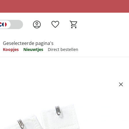
Geselecteerde pagina's
Koopjes
Nieuwtjes
Direct bestellen
pireren
pireren
pireren
pireren
pireren
stuks 1 haakje wit
Artikelnummer 577383
ndkosten