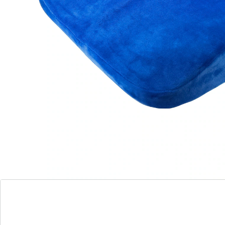
visco-elastische schuimstof past zich aan het lichaam
aan u wordt zacht en optimaal ondersteund.
Details
Opmerkingen & producent
Beoordelingen
Direct uit de catalogus bestellen