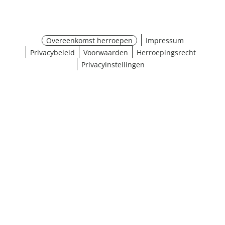
Overeenkomst herroepen
Impressum
Privacybeleid
Voorwaarden
Herroepingsrecht
Privacyinstellingen
¹ Klik hier voor de inwisselvoorwaarden
Sluiten