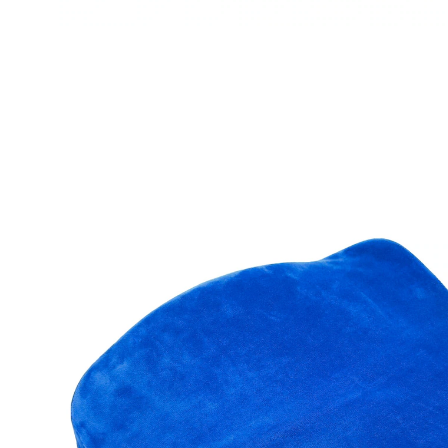
€ 60,99
incl. btw en plus
Verzendkosten
In het Winkelmandje
Leverbaar binnen 4-5 werkdagen
2-in-1-kussen
ondersteunt de natuurlijke S-vorm van de
wervelkolom
kan worden gebruikt als zit- en rugkussen
Als zitkussen: door de lichte kanteling van het bekken
zit u meer ontspannen. Als rugkussen: voorkomt de
‘krommerughouding’. Altijd de optimale positie. De