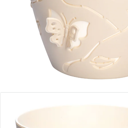
vlinders er nog echter uitzien.
Details
Opmerkingen & producent
Beoordelingen
Direct uit de catalogus bestellen