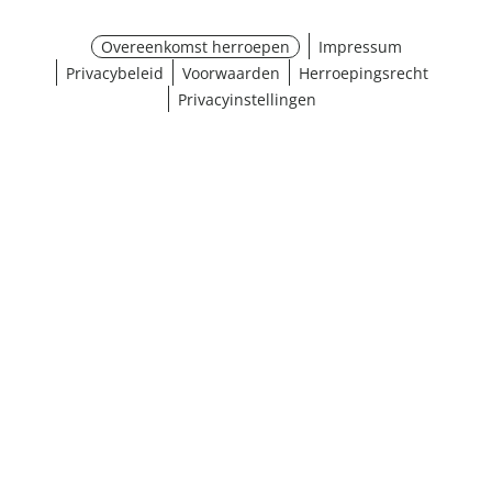
Overeenkomst herroepen
Impressum
Privacybeleid
Voorwaarden
Herroepingsrecht
Privacyinstellingen
¹ Klik hier voor de inwisselvoorwaarden
Sluiten