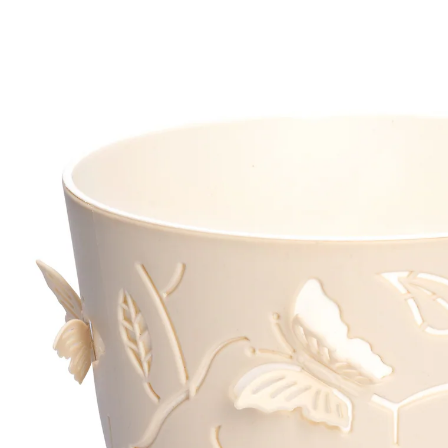
€ 8,99
incl. btw en plus
Verzendkosten
In het Winkelmandje
Leverbaar binnen 4-5 werkdagen
Bloempot met vlinders!
met contrasterend uitgestanst design
perfect voor terras en balkon
De perfecte tijd is aangebroken om buiten rond te
fladderen. Of u deze pot nu op het terras of balkon zet,
de prachtige 3D-vlindermotieven creëren een
betoverende sfeer en zorgen voor luchtigheid tussen
uw planten. De contrasterende binnenpot laat de