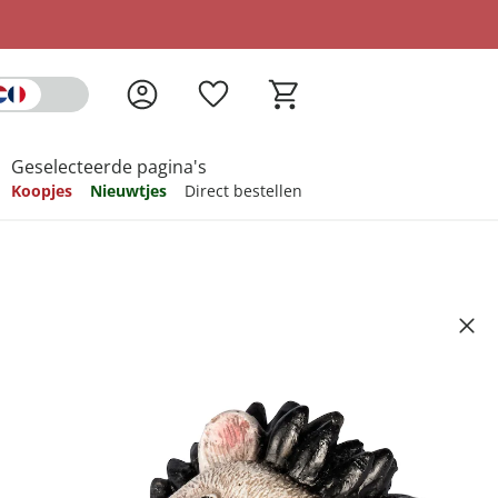
Geselecteerde pagina's
Koopjes
Nieuwtjes
Direct bestellen
pireren
pireren
pireren
pireren
pireren
auli
Artikelnummer 6718345
ndkosten