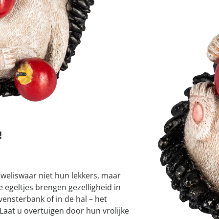
atjes
pen & handdouches
 Horloges
Variant
Pauli
Geniale
Voorjaars
Decoratiev
Tuindecora
Schoenent
rganizers &
jes
kookaccess
nu ontdek
jetzt entde
nu ontdek
nu ontdek
ekjes
nu ontdek
dhulpmiddelen
iging
soires
€ 4,99
n
slechts
vana
ekken
1
I
!
Leverbaar binnen 
 weliswaar niet hun lekkers, maar
egeltjes brengen gezelligheid in
vensterbank of in de hal – het
 Laat u overtuigen door hun vrolijke