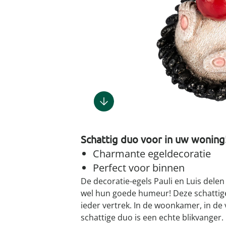
Gootsteenm
Douchekop
Sieraden &
Dierenbenodigdheden
Fitnessapparaten
Dierenbenodigdheden
Klokken & wekkers
Herenaccessoires
Keukenapparaten
Geschenken voor de
Gootsteeno
Doucherek
Tassen
gootsteenr
Grafdecoratie
Gezondheidsartikelen
kinderen
Huishoudelijke hulpen
Meubilair
Herenkleding
Geniale ba
Keukeninrichting
Keukenrein
Geniale tuinartikelen
Incontinentieartikelen
Geschenken voor de man
Klussen
Verlichting & lampen
Herenondergoed
Toiletacces
Keukentextiel
Theedoeke
Plantenaccessoires
Lichaamsverzorgingsproducten
Geschenken voor de
Meer ontdekken
Meer ontdekken
Meer ontdekken
Meer ontd
vrouw
Meer ontdekken
Plantenshop
Mobiliteits- &
loophulpmiddelen
Knutselen & handwerken
Tuindecoratie
Wellnessproducten
Vrijetijdsartikelen
Schattig duo voor in uw woning
Tuinmeubels &
accessoires
Charmante egeldecoratie
Perfect voor binnen
Meer ontdekken
De decoratie-egels Pauli en Luis delen
wel hun goede humeur! Deze schattige 
ieder vertrek. In de woonkamer, in de 
schattige duo is een echte blikvanger.