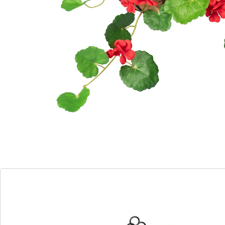
Bloemenpracht – heel eenvoudig!
Dit prachtige decoratiestuk van kleurrijke
kunstgeraniums en weelderig gebladerte voegt
levendigheid en frisheid toe aan elke plek.
Details
Opmerkingen & producent
Beoordelingen