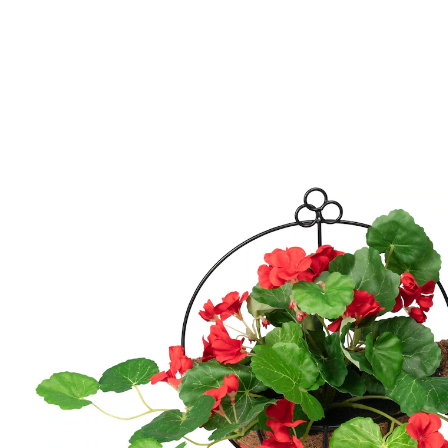
€ 15,99
incl. btw en plus
Verzendkosten
Variant
rood
€ 13,99
slechts
vanaf
2
stuks
1
In het Winkelmandje
Leverbaar binnen 4-5 werkdagen