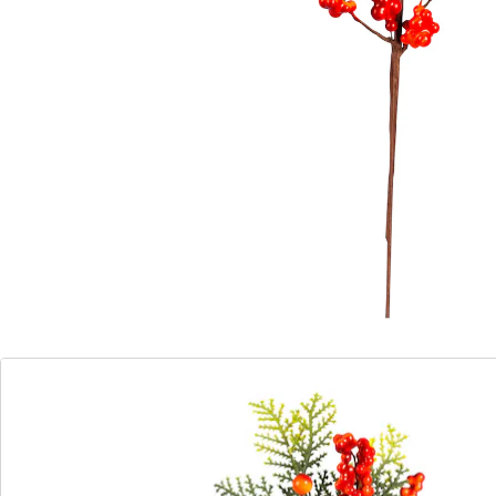
Leverbaar binnen 4-5 werkdagen
3 decoratieve toppers!
Creëer in een handomdraai een warme, gezellige sfeer!
Deze 3 verschillende deco-takken zijn alles wat u nodig
heeft voor herfststukjes en -arrangementen: met de
glanzende appeltjes, natuurgetrouwe dennenappels
en pompoenen kunt u uw creativiteit de vrije loop
laten. Ook gecombineerd prachtig.
Details
Opmerkingen & producent
Beoordelingen