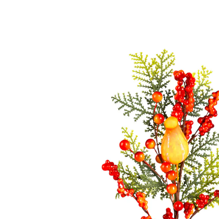
€ 6,99
incl. btw en plus
Verzendkosten
Variant
Pompoen
€ 5,99
slechts
vanaf
2
stuks
1
In het Winkelmandje