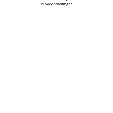
Privacyinstellingen
¹ Klik hier voor de inwisselvoorwaarden
Sluiten
Resultaten weergeven (32)