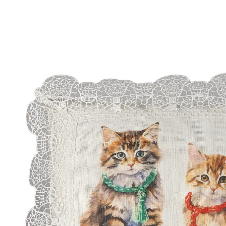
€ 9,99
incl. btw en plus
Verzendkosten
€ 7,99
slechts
vanaf
2
stuks
1
In het Winkelmandje
Leverbaar binnen 4-5 werkdagen
Kerst komt op zachte pootjes!
Met rits
Een kussenhoes die niet liefdevoller gemaakt had