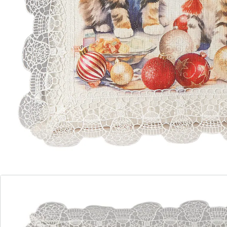
kunnen worden. Filigraan klokjeskantwerk omlijst het
beeld van de katjes die verwachtingsvol kijken en bijna
niet kunnen wachten op de cadeautjes. Mogen ze bij u
Kerstmis vieren?
Details
Opmerkingen & producent
Beoordelingen