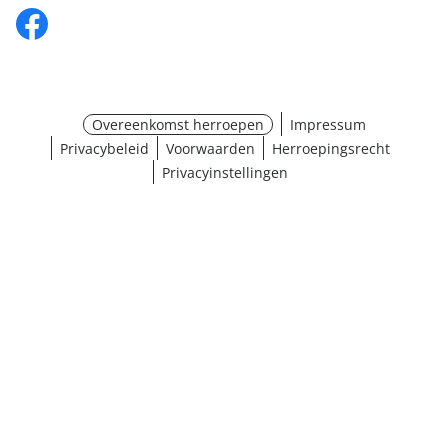
Overeenkomst herroepen
Impressum
Privacybeleid
Voorwaarden
Herroepingsrecht
Privacyinstellingen
¹ Klik hier voor de inwisselvoorwaarden