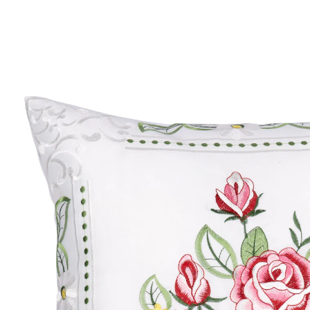
€ 9,99
incl. btw en plus
Verzendkosten
€ 8,99
slechts
vanaf
2
stuks
1
In het Winkelmandje
Leverbaar binnen 4-5 werkdagen
Even elegant als gezellig!
met praktische ritssluiting
Romantisch rozenmotief voor in uw