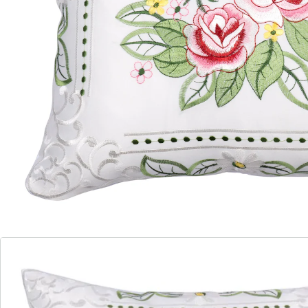
woning
Hoogwaardige afwerking, blijft lang mooi
De kussenhoes "Roos" is een romantische, charmante
aanwinst voor uw interieur. Het stijlvolle rozenmotief
creëert een uitnodigende sfeer en is een verzorgd
accent op bank of stoel. De kussenhoes is gemaakt van
hoogwaardig materiaal. Daardoor gaat hij lang mee en
is hij onderhoudsvriendelijk. Ideaal om uw woning een
behaaglijke en elegante touch te geven!
Details
Opmerkingen & producent
Beoordelingen