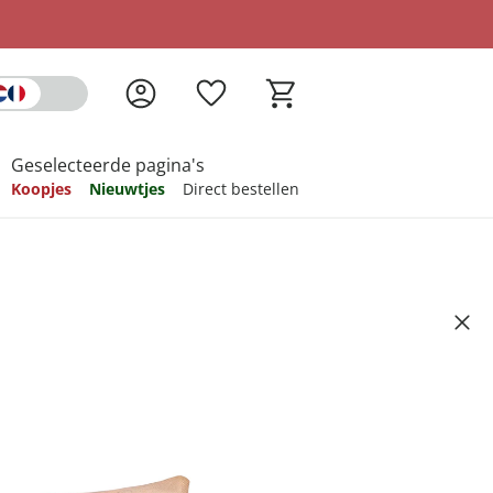
Geselecteerde pagina's
Koopjes
Nieuwtjes
Direct bestellen
pireren
pireren
pireren
pireren
pireren
uden herfst”, 2 stuks
Artikelnummer 6684130
ndkosten