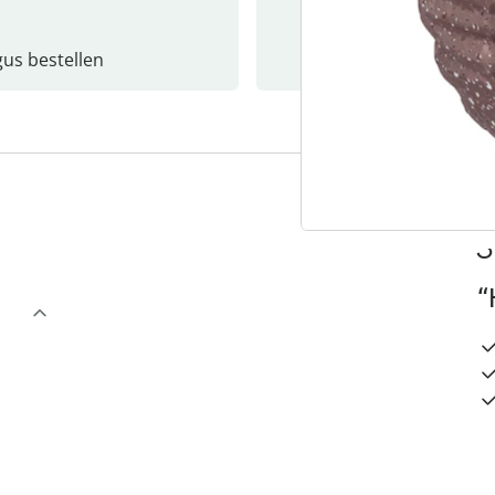
gus bestellen
Catalo
3
“