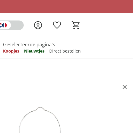
Geselecteerde pagina's
Koopjes
Nieuwtjes
Direct bestellen
pireren
pireren
pireren
pireren
pireren
30 cm
Artikelnummer 6748023
ndkosten