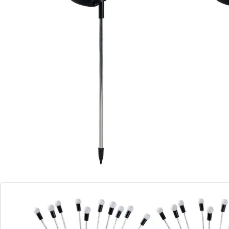
steken
Bewegen zachtjes in de wind
6 lampjes per steker
Tover uw tuin om in een adembenemende zee van
lichtjes: de sierlijke armen van deze tuinsteker met
ledverlichting op zonne-energie bewegen als een
zwerm vuurvliegjes zachtjes in de wind. De robuuste
'vuurvliegjes' worden opgeladen door de zon, waarna
ze 's avonds de omgeving prachtig verlichten.
Informatie over de batterijen:
Incl. batterijen. (AA Mignon x 2)
Details
Opmerkingen & producent