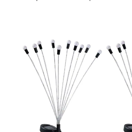
€ 15,99
incl. btw en plus
Verzendkosten
Variant
wisselende kleuren
In het Winkelmandje
Leverbaar binnen 4-5 werkdagen
Een lichtjeszee van vuurvliegjes!
Gewoon in een bloemperk of balkonbak