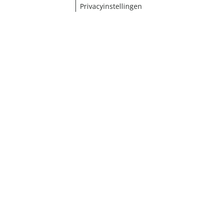
Privacyinstellingen
¹ Klik hier voor de inwisselvoorwaarden
Sluiten