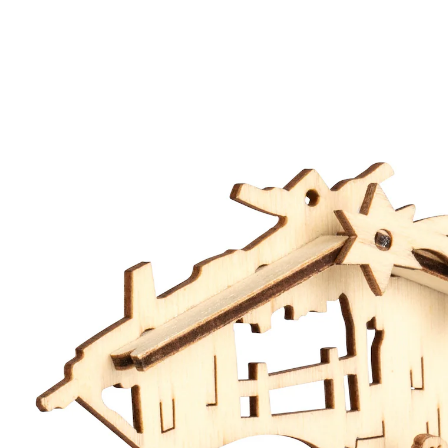
€ 4,99
incl. btw en plus
Verzendkosten
In het Winkelmandje
Leverbaar binnen > 5 weken
Kleine kerststal, o zo fijn!
gedetailleerd afgewerkt
Zo klein en fijn als dit fraai afgewerkte kerststalletje is,
zo groots is de symboliek. Het vult uw huis met echte
kerstsfeer. Om op te hangen of neer te zetten.