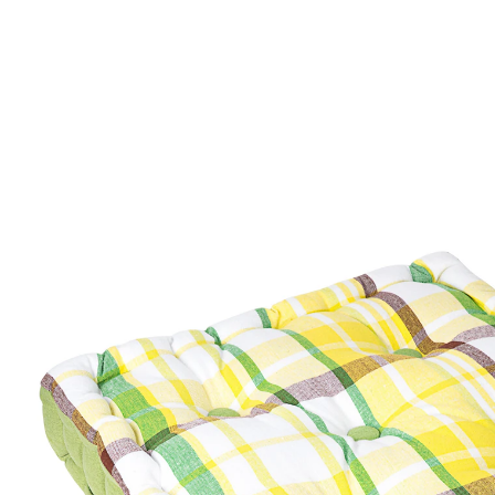
€ 15,99
incl. btw en plus
Verzendkosten
Variant
Geruit
€ 13,99
slechts
vanaf
2
stuks
1
In het Winkelmandje