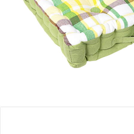
Leverbaar binnen 4-5 werkdagen
Origineel matraskussen – super voordelig!
robuust
met draaggreep
aangenaam zitcomfort
8 cm dik
Maar zelden vindt men een echt matraskussen – extra
dik, extra comfortabel – voor zo weinig geld! Dit
prachtige exemplaar overtuigt ook nog eens vanwege
zijn zuiders limoen-design. Optimale afmeting voor
stoelen en tuinbanken of ook als vloerkussen.
Details