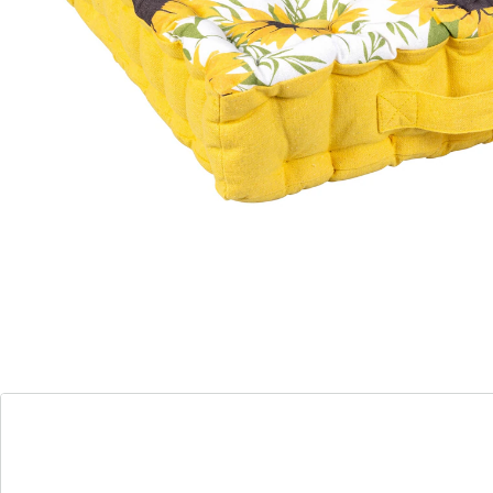
wens omdraaien!
Met dit kleurrijke zitkussen maak je het jezelf niet
alleen comfortabel, maar breng je ook zomerse
variatie in je huis of tuin. De ene kant is voorzien van
een fris zonnebloemmotief, terwijl de andere kant
subtiel blijft met een effen look - ideaal om aan je
stemming aan te passen. De zachte bekleding zorgt
voor een hoog zitcomfort - met stijl.
Details
Opmerkingen & producent
Beoordelingen