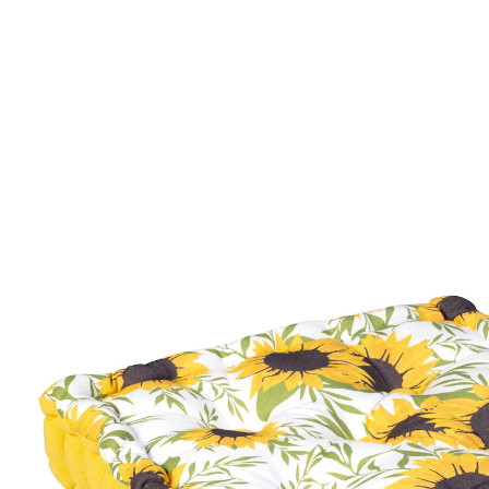
€ 15,99
incl. btw en plus
Verzendkosten
€ 13,99
slechts
vanaf
2
stuks
1
In het Winkelmandje
Leverbaar binnen 4-5 werkdagen
Zelfs je stoel zal bloeien!
Effen of zonnebloemen? Gewoon naar