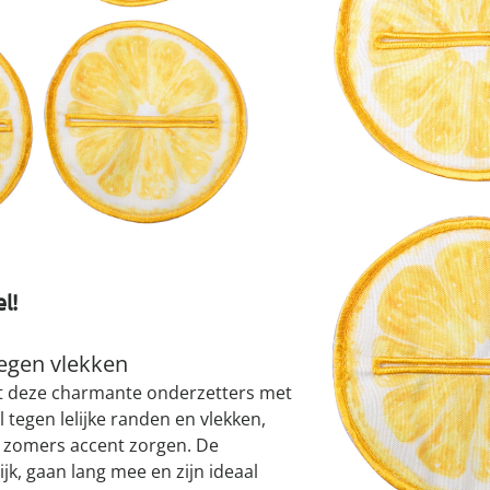
atjes
pen & handdouches
 Horloges
I
Geniale
Voorjaars
Decoratiev
Tuindecora
Schoenent
rganizers &
jes
kookaccess
nu ontdek
jetzt entde
nu ontdek
nu ontdek
ekjes
nu ontdek
dhulpmiddelen
Leverbaar binnen 
iging
soires
n
ekken
l!
egen vlekken
et deze charmante onderzetters met
 tegen lelijke randen en vlekken,
en zomers accent zorgen. De
jk, gaan lang mee en zijn ideaal