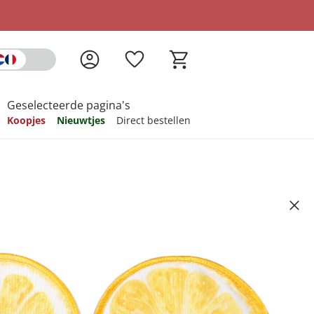
Geselecteerde pagina's
Koopjes
Nieuwtjes
Direct bestellen
pireren
pireren
pireren
pireren
pireren
roen", 4 stuks
5
ndkosten