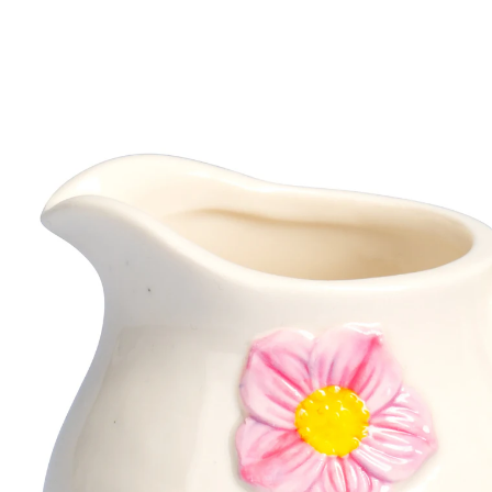
€ 6,49
incl. btw en plus
Verzendkosten
In het Winkelmandje
Leverbaar binnen 4-5 werkdagen
“Zo floreert u bij het serveren!”
gedetailleerd 3D-bloemenmotief
decoratieve ronde vorm
van hoogwaardig porselein
Dit porseleinen melkkannetje is een prachtige
blikvanger op uw tafel. Aan de voorkant staat een
gedetailleerd 3D-bloemenmotief dat het kannetje een
bijzondere diepgang geeft. De ronde vorm zorgt voor