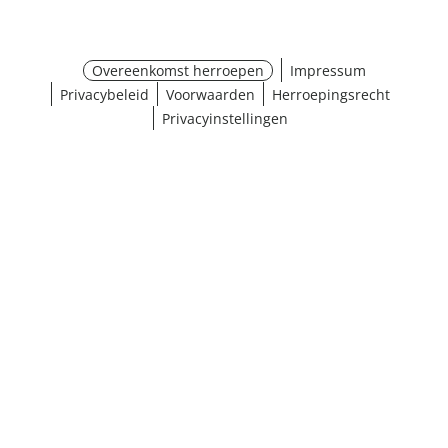
Overeenkomst herroepen
Impressum
Privacybeleid
Voorwaarden
Herroepingsrecht
Privacyinstellingen
¹ Klik hier voor de inwisselvoorwaarden
Sluiten