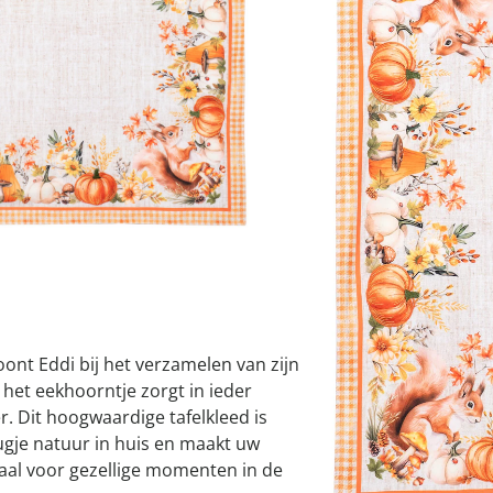
atjes
pen & handdouches
 Horloges
Geniale
Voorjaars
Decoratiev
Tuindecora
Schoenent
I
rganizers &
jes
kookaccess
nu ontdek
jetzt entde
nu ontdek
nu ontdek
ekjes
nu ontdek
dhulpmiddelen
iging
Leverbaar binnen 
soires
n
ekken
toont Eddi bij het verzamelen van zijn
 het eekhoorntje zorgt in ieder
r. Dit hoogwaardige tafelkleed is
eugje natuur in huis en maakt uw
eaal voor gezellige momenten in de