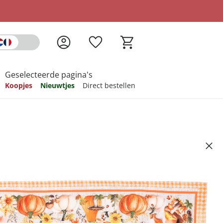
Geselecteerde pagina's
Koopjes
Nieuwtjes
Direct bestellen
pireren
pireren
pireren
pireren
pireren
rntje Eddi", 85x85 cm
Artikelnummer 6720390
ndkosten