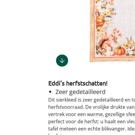
Gootsteenm
Douchekop
Sieraden &
Dierenbenodigdheden
Fitnessapparaten
Dierenbenodigdheden
Klokken & wekkers
Herenaccessoires
Keukenapparaten
Geschenken voor de
Gootsteeno
Doucherek
Tassen
gootsteenr
Grafdecoratie
Gezondheidsartikelen
kinderen
Huishoudelijke hulpen
Meubilair
Herenkleding
Geniale ba
Keukeninrichting
Keukenrein
Geniale tuinartikelen
Incontinentieartikelen
Geschenken voor de man
Klussen
Verlichting & lampen
Herenondergoed
Toiletacces
Keukentextiel
Theedoeke
Plantenaccessoires
Lichaamsverzorgingsproducten
Geschenken voor de
Meer ontdekken
Meer ontdekken
Meer ontdekken
Meer ontd
vrouw
Meer ontdekken
Plantenshop
Mobiliteits- &
loophulpmiddelen
Knutselen & handwerken
Tuindecoratie
Wellnessproducten
Vrijetijdsartikelen
Eddi's herfstschatten!
Tuinmeubels &
accessoires
Zeer gedetailleerd
Dit sierkleed is zeer gedetailleerd en 
Meer ontdekken
herfstvoorraad. De vrolijke drukte van
vertrek voor een warme, gezellige sfee
perfect voor de herfst: u haalt een vl
tafel meteen een echte blikvanger. Id