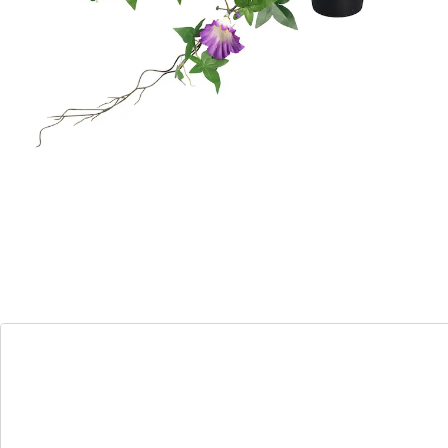
Onvergankelijke orchideeënpracht!
Deze net echt lijkende sierwinde stelt geen eisen aan
plaats en verzorging en zal u keer op keer verblijden
met zijn weelderig bloeiende ranken.
Details
Opmerkingen & producent
Beoordelingen