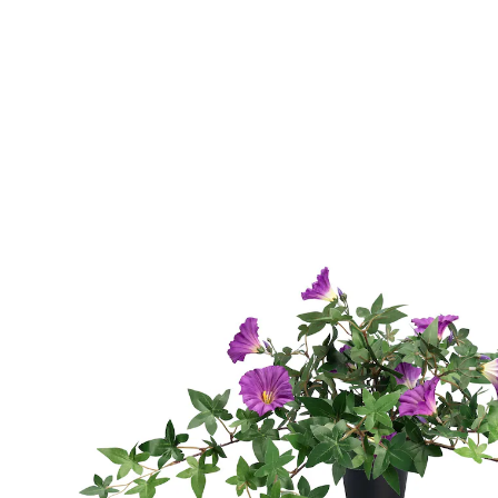
€ 15,99
incl. btw en plus
Verzendkosten
Variant
violet
€ 9,99
slechts
vanaf
2
stuks
1
In het Winkelmandje
Leverbaar binnen 4-5 werkdagen