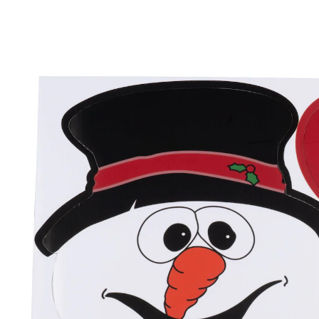
€ 8,99
incl. btw en plus
Verzendkosten
€ 6,49
slechts
vanaf
3
stuks
1
In het Winkelmandje
Leverbaar binnen 4-5 werkdagen
Hier piept kerstpret boven de schutting uit!
ideaal als deco voor de schutting
weerbestendig
Deze 3 grappige figuurtjes zullen gegarandeerd niet