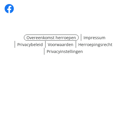
Overeenkomst herroepen
Impressum
Privacybeleid
Voorwaarden
Herroepingsrecht
Privacyinstellingen
¹ Klik hier voor de inwisselvoorwaarden