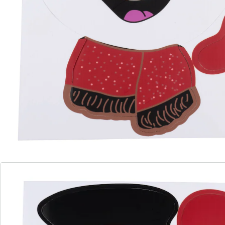
alleen u, maar zeker ook de buren en voorbijgangers
aan het lachen brengen in de kersttijd. Gewoon over
de schutting hangen! Een uitnodigende aanblik die
voor een feestelijke stemming en ook wat humor zorgt.
Details
Opmerkingen & producent
Beoordelingen