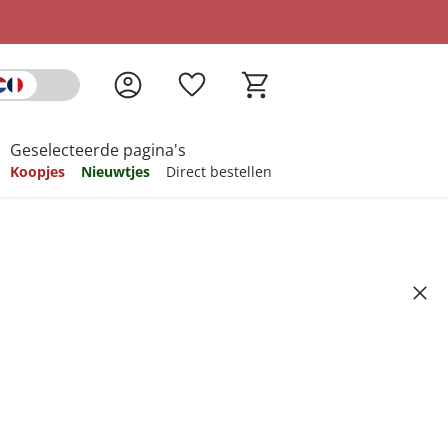
Geselecteerde pagina's
Koopjes
Nieuwtjes
Direct bestellen
pireren
pireren
pireren
pireren
pireren
5
ndkosten