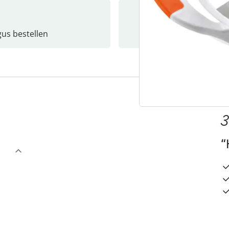
gus bestellen
Catalo
3
“