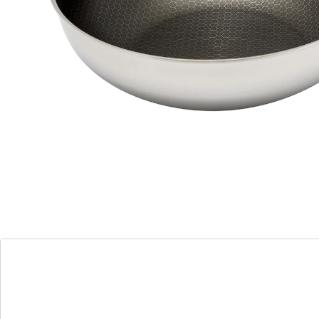
Deze roestvrijstalen wok van Steffen Henssler is een
echte allrounder in de keuken. Dankzij de gelijkmatige
warmteverdeling en de innovatieve
honingraatstructuur worden vlees, vis en groenten
moeiteloos gebakken en gegaard. Hij is geschikt voor
alle warmtebronnen en zelfs ovenbestendig tot 230°C.
De krasbestendige honingraatstructuur zorgt niet
alleen voor een moderne look, maar ook voor een
lange levensduur. Met een diameter van 28 cm is de
wok gemakkelijk te hanteren en is hij groot genoeg
voor al uw favoriete gerechten.
Details
Opmerkingen & producent