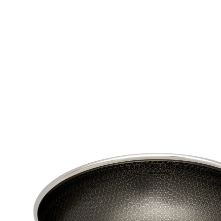
€ 79,99
incl. btw en plus
Verzendkosten
In het Winkelmandje
Leverbaar binnen 4-5 werkdagen
Innovatieve roestvrijstalen wok voor de ultieme
kookervaring!
Geschikt voor alle soorten fornuizen
Gelijkmatige warmteverdeling
hittebestendig tot + 230°C
krasbestendige honingraatstructuur
moderne look, eenvoudig in gebruik