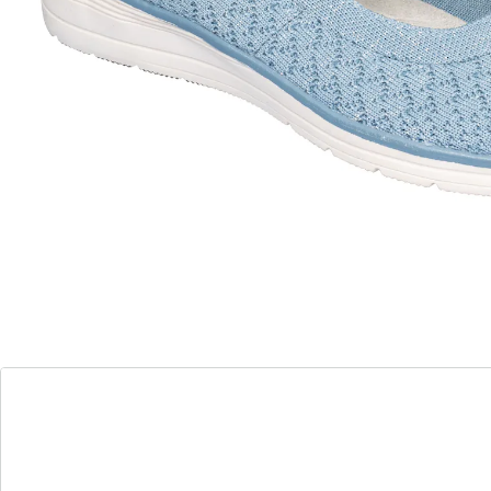
Lopen op wolkjes!
met glinstereffect
antislip rubberen loopzool
uitneembare inlegzool
met stretchbandje
Of u nu zin heeft om de dag “dansend” door te
brengen of naar een bijzondere gelegenheid gaat: met
deze comfortabele ballerina komt u lichtvoetig het
voorjaar door. Blijft perfect zitten dankzij het stretch
bandje over de wreef dat zich perfect aan uw voet
aanpast. Dankzij het flexibele materiaal is deze schoen
ook bij hallux valgus een prima keuze. Met
superzachte, uitneembare binnenzool en antislip
loopzool van rubber voor een aangenaam loopgevoel.
Details