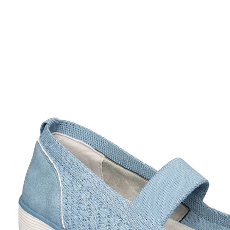
€ 24,99
incl. btw en plus
Verzendkosten
Variant
rookblauw
+ 2
Maat
In het Winkelmandje
Leverbaar binnen 4-5 werkdagen