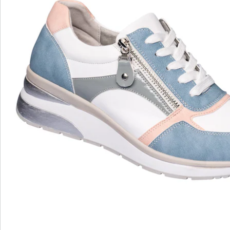
Beoordelingen
wonderwalk - lopen als op wolken
Gemakkelijke toegang dankzij elastiek, klittenband
of ritssluiting
Perfecte pasvorm, dankzij standaard en