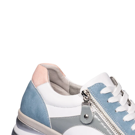
€ 28,99
incl. btw en plus
Verzendkosten
Variant
blauw
Maat
Stuur mij een melding
Momenteel niet leverbaar