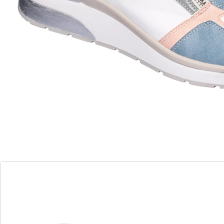
Stijlvol comfort voor het dagelijks leven!
gemakkelijk aan en uit te trekken dankzij
de ritssluiting aan de zijkant
uitneembare inlegzool
zachte binnenzool voor maximaal comfort
Met de comfortsneakers “Jasmine” in lak- en lederlook
bent u de mode steeds een stapje voor. Door de
ritssluiting opzij zijn ze makkelijk aan en uit te trekken,
zonder daarbij in te boeten aan pasvorm. De zachte,
uitneembare binnenzool zorgt voor een extra portie
comfort. Met antislip loopzool van rubber.
Details
Opmerkingen & producent