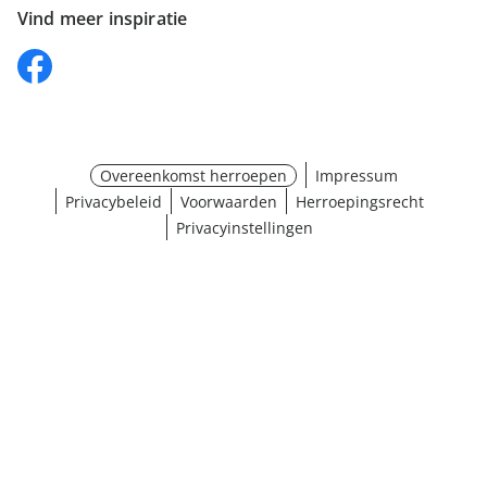
Vind meer inspiratie
Overeenkomst herroepen
Impressum
Privacybeleid
Voorwaarden
Herroepingsrecht
Privacyinstellingen
Maat selecteren
¹ Klik hier voor de inwisselvoorwaarden