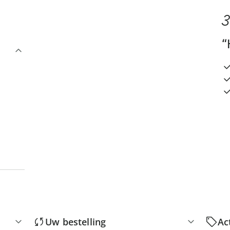
3
“
Uw bestelling
Ac