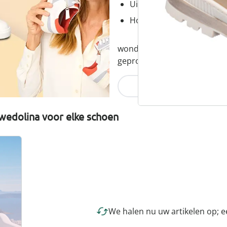
Uitneembaar voetbed - id
Hoogwaardige, lichtgewic
wonderwalk combineert comfor
geproduceerd en eerlijk gepr
Nu ontdekken
wedolina voor elke schoen
We halen nu uw artikelen op; 