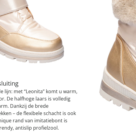
atjes
pen & handdouches
 Horloges
Variant
goud
Geniale
Voorjaars
Decoratiev
Tuindecora
Schoenent
rganizers &
jes
kookaccess
nu ontdek
jetzt entde
nu ontdek
nu ontdek
ekjes
nu ontdek
dhulpmiddelen
iging
soires
Maat
n
ekken
I
luiting
e lijn: met “Leonita” komt u warm,
Leverbaar binnen 
. De halfhoge laars is volledig
rm. Dankzij de brede
rekken – de flexibele schacht is ook
hique rand van imitatiebont is
endy, antislip profielzool.