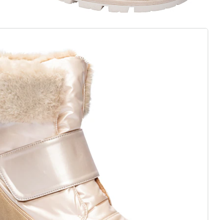
 als op wolken
zij elastiek, klittenband of
j standaard en comfortabele