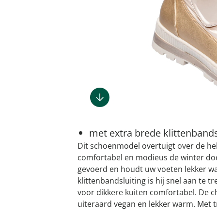
Gootsteenm
Douchekop
Sieraden &
Dierenbenodigdheden
Fitnessapparaten
Dierenbenodigdheden
Klokken & wekkers
Herenaccessoires
Keukenapparaten
Geschenken voor de
Gootsteeno
Doucherek
Tassen
gootsteenr
Grafdecoratie
Gezondheidsartikelen
kinderen
Huishoudelijke hulpen
Meubilair
Herenkleding
Geniale ba
Keukeninrichting
Keukenrein
Geniale tuinartikelen
Incontinentieartikelen
Geschenken voor de man
Klussen
Verlichting & lampen
Herenondergoed
Toiletacces
Keukentextiel
Theedoeke
Plantenaccessoires
Lichaamsverzorgingsproducten
Geschenken voor de
Meer ontdekken
Meer ontdekken
Meer ontdekken
Meer ontd
vrouw
Meer ontdekken
Plantenshop
Mobiliteits- &
loophulpmiddelen
Knutselen & handwerken
Tuindecoratie
Wellnessproducten
Vrijetijdsartikelen
met extra brede klittenbands
Tuinmeubels &
accessoires
Dit schoenmodel overtuigt over de hel
comfortabel en modieus de winter door
Meer ontdekken
gevoerd en houdt uw voeten lekker wa
klittenbandsluiting is hij snel aan te t
voor dikkere kuiten comfortabel. De c
uiteraard vegan en lekker warm. Met tr