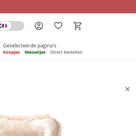
Geselecteerde pagina's
Koopjes
Nieuwtjes
Direct bestellen
pireren
pireren
pireren
pireren
pireren
s “Leonita” goud
Artikelnummer 6692028
ndkosten