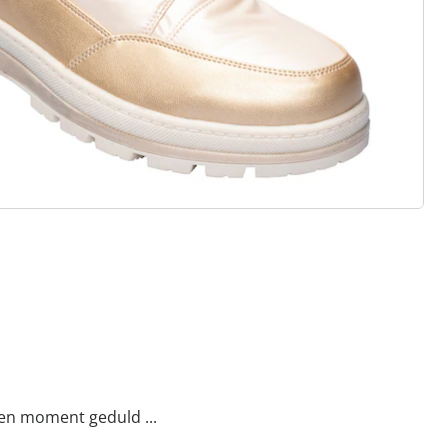
eaal voor inlegzolen
ht materialen & diverse designs
t, stijl en kwaliteit - duurzaam
ijsd.
een moment geduld ...