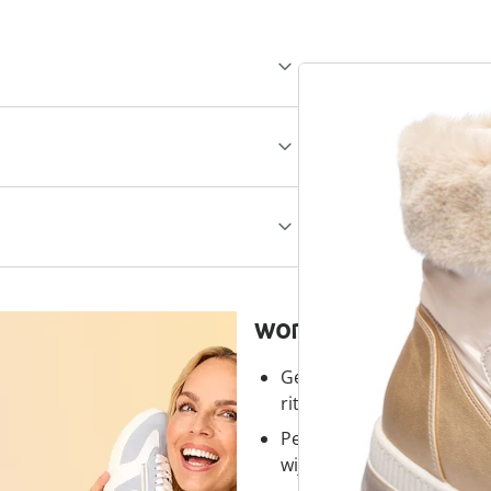
wonderwalk - lopen
Gemakkelijke toegang dank
ritssluiting
Perfecte pasvorm, dankzi
wijdtematen