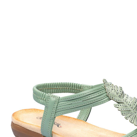
€ 29,99
incl. btw en plus
Verzendkosten
Variant
salie
Maat
In het Winkelmandje
Leverbaar binnen 4-5 werkdagen