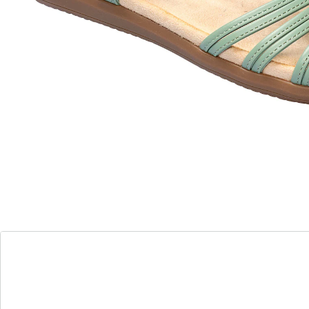
chique veerapplicatie
elastisch bandje
Lichtvoetig de zomer door! Deze sandalen met zachte
binnenzool doen hun naam eer aan. De wreef is
versierd met een mooie veerapplicatie met
glittersteentjes die schitteren in de zon. Dankzij het
elastische bandje bij de hiel kunnen ze snel worden
aan- en uitgetrokken en zitten ze de hele dag door
comfortabel. Met antislip loopzool.
Details
Opmerkingen & producent
Beoordelingen