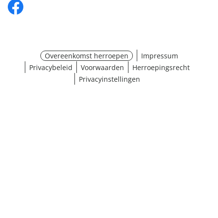
Overeenkomst herroepen
Impressum
Privacybeleid
Voorwaarden
Herroepingsrecht
Privacyinstellingen
Maat selecteren
¹ Klik hier voor de inwisselvoorwaarden