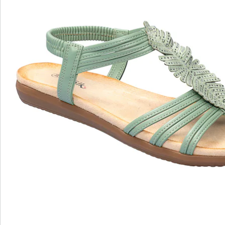
wonderwalk - lopen als op wolken
Gemakkelijke toegang dankzij elastiek, klittenband
of ritssluiting
Perfecte pasvorm, dankzij standaard en
comfortabele wijdtematen