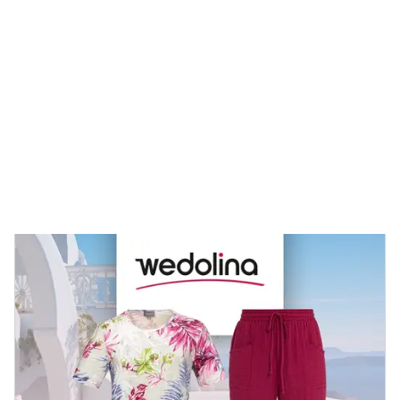
designs
wonderwalk combineert comfort, stijl en kwaliteit -
duurzaam geproduceerd en eerlijk geprijsd.
Nu ontdekken
Ontdek de passende outfit van wedolina voor elke
schoen