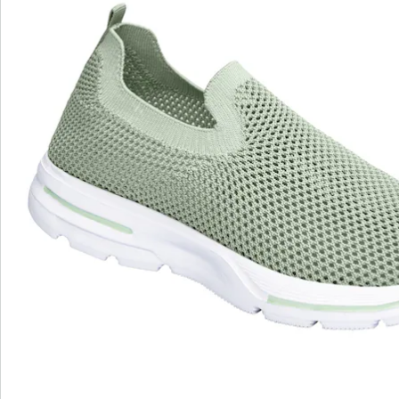
luchtig en licht aan de voet
In deze luchtige zomersneaker krijgen uw voeten ook
bij warm weer lucht om te ademen, zo ­zorgen ze voor
een gezond voetklimaat. Het materiaal is bijzonder
flexibel en comfortabel. De zachte, uitneembare
binnenzool maakt het comfort compleet – u heeft het
gevoel dat u op wolkjes loopt! Met antislip loopzool.
Schoenen vallen kleiner uit. Bestel een maat groter.
Details
Opmerkingen & producent
Beoordelingen