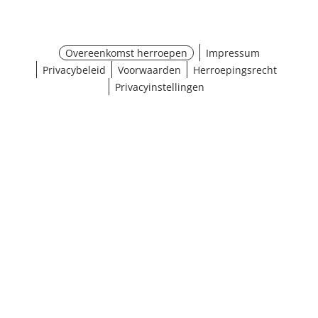
Overeenkomst herroepen
Impressum
Privacybeleid
Voorwaarden
Herroepingsrecht
Privacyinstellingen
Maat selecteren
¹ Klik hier voor de inwisselvoorwaarden
Sluiten