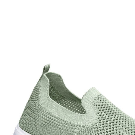
€ 19,99
incl. btw en plus
Verzendkosten
Variant
salie
+ 1
Maat
In het Winkelmandje
Leverbaar binnen 4-5 werkdagen