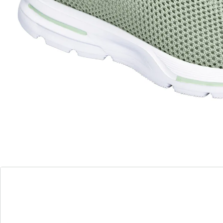
Alternatief product
We hebben een alternatief voor dit artikel gevonden
dat misschien interessant voor u is:
wonderwalk
Flexi-damesschoenen "Vederlicht 2.0" kaki
(41)
Eenheidsprijs:
€ 19,99
Dé perfecte zomerschoen!
uitneembare binnenzool
ademend – voor een gezond voetklimaat
uitneembare inlegzool
bliksemsnel in- en uitstappen