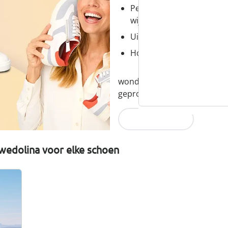
Perfecte pasvorm, dankzi
wijdtematen
Uitneembaar voetbed - id
Hoogwaardige, lichtgewic
wonderwalk combineert comfor
geproduceerd en eerlijk gepr
Nu ontdekken
wedolina voor elke schoen