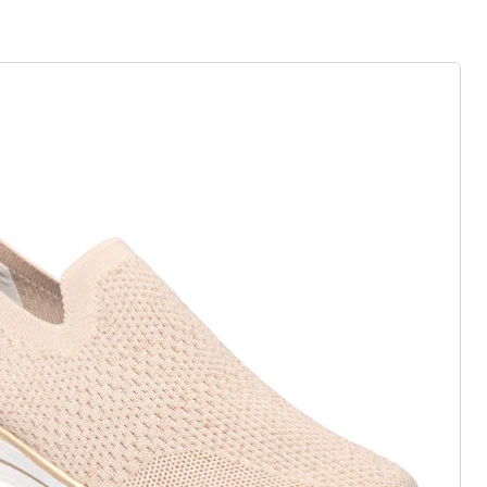
 als op wolken
zij elastiek, klittenband of