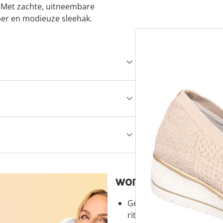
s. Met zachte, uitneembare
ber en modieuze sleehak.
wonderwalk - lopen
Gemakkelijke toegang dank
ritssluiting