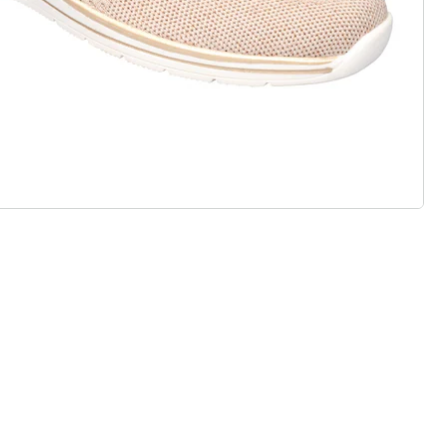
j standaard en comfortabele
eaal voor inlegzolen
ht materialen & diverse designs
t, stijl en kwaliteit - duurzaam
ijsd.