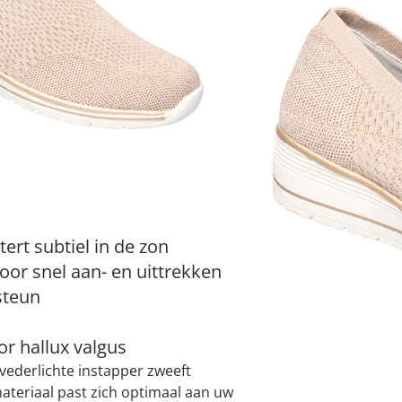
atjes
pen & handdouches
 Horloges
Variant
beige
Geniale
Voorjaars
Decoratiev
Tuindecora
Schoenent
rganizers &
jes
kookaccess
nu ontdek
jetzt entde
nu ontdek
nu ontdek
ekjes
nu ontdek
dhulpmiddelen
iging
soires
Maat
n
ekken
I
tert subtiel in de zon
r snel aan- en uittrekken
Leverbaar binnen 
steun
oor hallux valgus
vederlichte instapper zweeft
 materiaal past zich optimaal aan uw