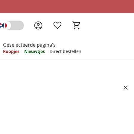
Geselecteerde pagina's
Koopjes
Nieuwtjes
Direct bestellen
pireren
pireren
pireren
pireren
pireren
eehak “Vederlicht” beige
Artikelnummer 6741797
ndkosten