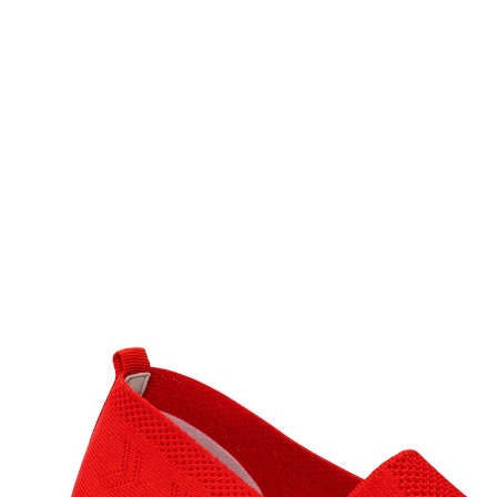
€ 24,99
incl. btw en plus
Verzendkosten
Maat
In het Winkelmandje
Leverbaar binnen 4-5 werkdagen
Gemakkelijk aan en uit te trekken dankzij