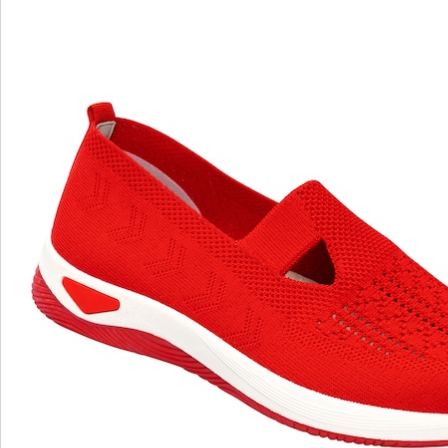
wonderwalk - lopen als op wolken
Gemakkelijke toegang dankzij elastiek, klittenband
of ritssluiting
Perfecte pasvorm, dankzij standaard en
comfortabele wijdtematen
Uitneembaar voetbed - ideaal voor inlegzolen
Hoogwaardige, lichtgewicht materialen & diverse
designs