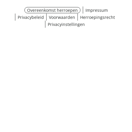
Overeenkomst herroepen
Impressum
Privacybeleid
Voorwaarden
Herroepingsrecht
Privacyinstellingen
Maat selecteren
¹ Klik hier voor de inwisselvoorwaarden
Sluiten