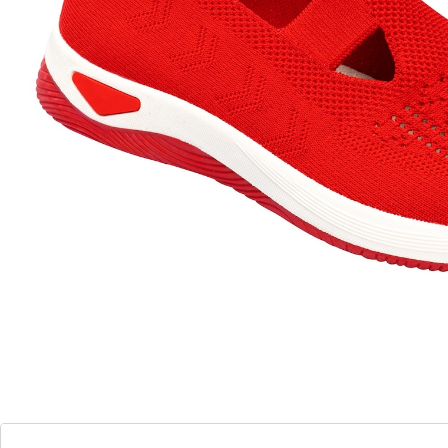
elastische bandjes
Schoenenverwachting: helder tot zonnig! Het
ademende, elastische materiaal van deze sportieve,
elegante ballerina's laat uw voeten ademen en zorgt
voor maximaal comfort bij iedere stap. Stroeve
loopzool.
Details
Opmerkingen & producent
Beoordelingen