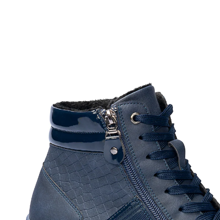
€ 36,99
incl. btw en plus
Verzendkosten
Variant
589 Dark Navy
Maat
In het Winkelmandje
Leverbaar binnen 4-5 werkdagen