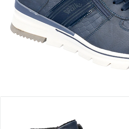
Stijlvol en warm de winter door!
van comfortabel imitatieleer met
krokodillenlook
warm gevoerd voor koude dagen
halfhoge sneakers met ritssluiting
zachte zool
stroeve rubberzool met profiel
Ervaar de perfecte mix van stijl en comfort met onze
warm gevoerde sneakers. Deze halfhoge sneakers van
hoogwaardig imitatieleer met krokodillenlook zijn
dankzij de ritssluiting en veters gemakkelijk aan en uit
te trekken en kunnen perfect aan uw voeten worden
aangepast. Met een zachte binnenzool en stroeve
rubberzool met profiel bent u perfect uitgerust voor
koude winterdagen. De standaardwijdte zorgt voor
nog meer comfort en gemak.