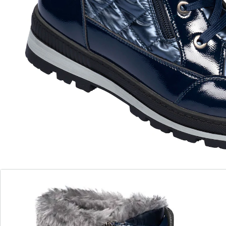
vanbinnen volledig gevoerd
Sportief, modieus comfortabel en volledig gevoerd:
deze winterlaarsjes van WONDERWALK overtuigen met
hun veters en siernaden. De ritssluiting opzij is ideaal
om ze snel aan en uit te trekken. Met zachte
binnenzool en coole, /-kleurige, antislip profielzool.
Details
Opmerkingen & producent
Beoordelingen