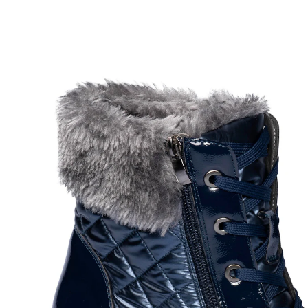
€ 36,99
incl. btw en plus
Verzendkosten
Variant
589 Dark Navy
Maat
In het Winkelmandje
Leverbaar binnen 4-5 werkdagen