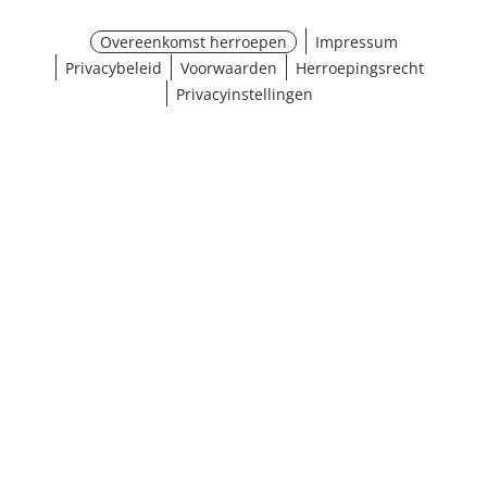
Overeenkomst herroepen
Impressum
Privacybeleid
Voorwaarden
Herroepingsrecht
Privacyinstellingen
Maat selecteren
¹ Klik hier voor de inwisselvoorwaarden
Sluiten