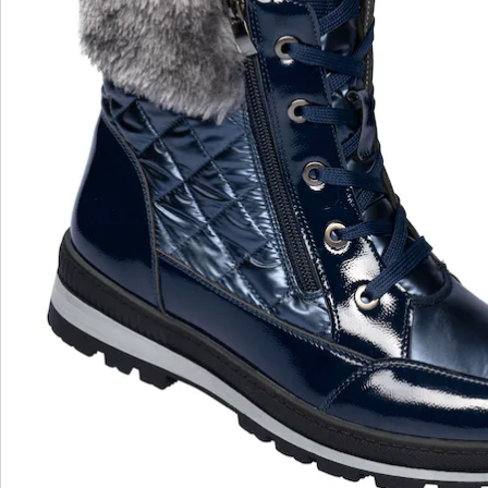
wonderwalk - lopen als op wolken
Gemakkelijke toegang dankzij elastiek, klittenband
of ritssluiting
Perfecte pasvorm, dankzij standaard en
comfortabele wijdtematen
Uitneembaar voetbed - ideaal voor inlegzolen
Hoogwaardige, lichtgewicht materialen & diverse
designs