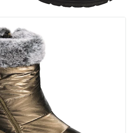
 als op wolken
zij elastiek, klittenband of
j standaard en comfortabele