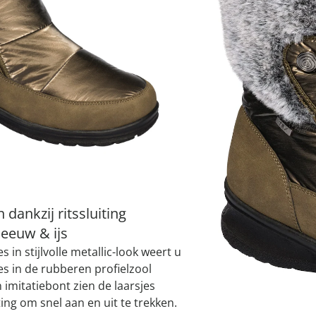
atjes
pen & handdouches
 Horloges
Variant
olijfgroen
Geniale
Voorjaars
Decoratiev
Tuindecora
Schoenent
rganizers &
jes
kookaccess
nu ontdek
jetzt entde
nu ontdek
nu ontdek
ekjes
nu ontdek
dhulpmiddelen
iging
soires
Maat
n
ekken
I
 dankzij ritssluiting
Leverbaar binnen 
neeuw & ijs
in stijlvolle metallic-look weert u
es in de rubberen profielzool
 imitatiebont zien de laarsjes
iting om snel aan en uit te trekken.