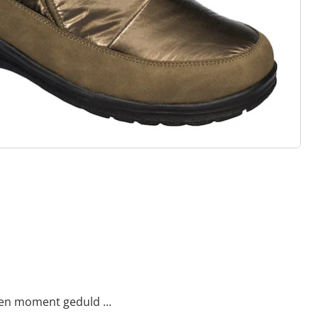
eaal voor inlegzolen
ht materialen & diverse designs
t, stijl en kwaliteit - duurzaam
ijsd.
een moment geduld ...