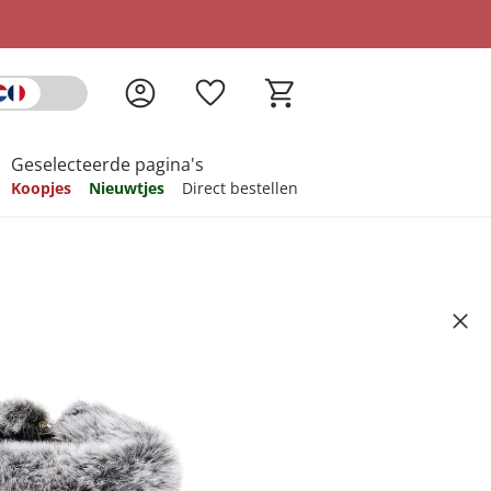
Geselecteerde pagina's
Koopjes
Nieuwtjes
Direct bestellen
pireren
pireren
pireren
pireren
pireren
 spikes "Karla" olijfgroen
Artikelnummer 6720110
ndkosten