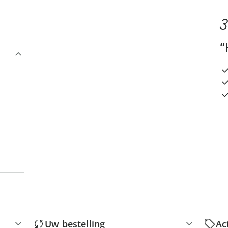
3
“
Uw bestelling
Ac