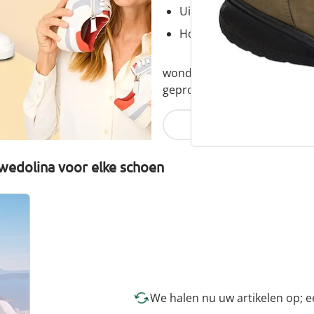
Uitneembaar voetbed - id
Hoogwaardige, lichtgewic
wonderwalk combineert comfor
geproduceerd en eerlijk gepr
Nu ontdekken
wedolina voor elke schoen
We halen nu uw artikelen op; 