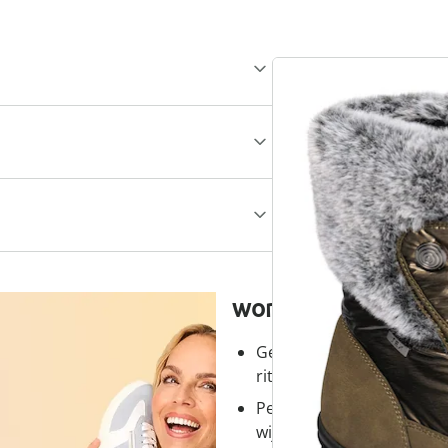
wonderwalk - lopen
Gemakkelijke toegang dank
ritssluiting
Perfecte pasvorm, dankzi
wijdtematen