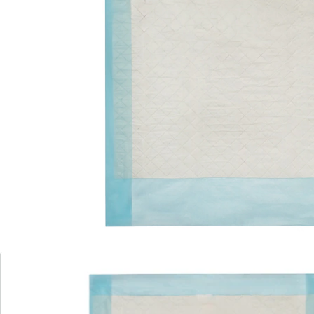
weefsel
De goed absorberende onderlegger wordt gebruikt bij
incontinentie, als onderlegger bij het omdoen van
luiers of voor huisdieren. Het huidvriendelijke vlies
absorbeert snel en is ongecompliceerd weg te werpen.
6 lagen cellulose, een antislip buitenfolie van
polyethyleen en een waterdichte achterzijde zorgen
voor veiligheid.
Details
Opmerkingen & producent
Beoordelingen