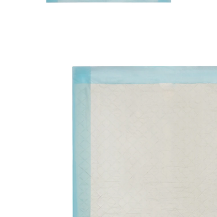
€ 7,99
incl. btw en plus
Verzendkosten
Variant
60x40 cm, 20 stuks
In het Winkelmandje
Leverbaar binnen 4-5 werkdagen
🤫
Discrete levering
Milieuvriendelijk gemaakt van gerecycled