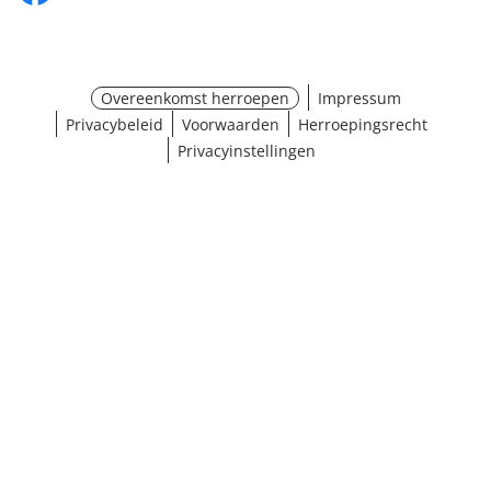
Overeenkomst herroepen
Impressum
Privacybeleid
Voorwaarden
Herroepingsrecht
Privacyinstellingen
¹ Klik hier voor de inwisselvoorwaarden
Sluiten