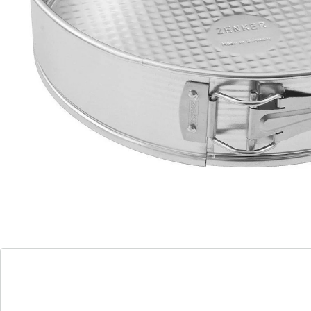
zilverkleurig, vertind blik is zeer stabiel dankzij de
groeven in de springvormring en is geschikt voor
elektrische ovens en gasovens.
Details
Opmerkingen & producent
Beoordelingen
Direct uit de catalogus bestellen