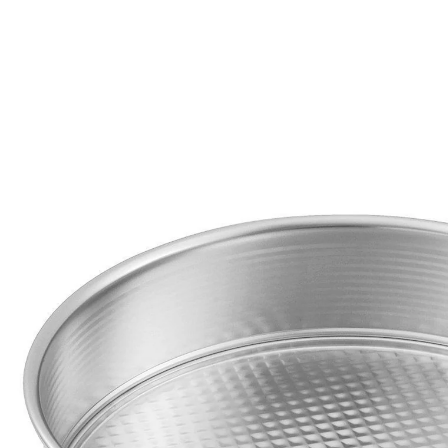
€ 8,99
incl. btw en plus
Verzendkosten
Variant
Ø26 cm
Stuur mij een melding
Momenteel niet leverbaar
Deze springvorm met platte bodem is ideaal voor
cakes en ingewikkelde taarten. De vorm van