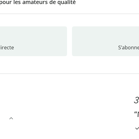
our les amateurs de qualité
recte
S’abonne
3
“