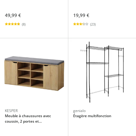
49,99 €
19,99 €
(8)
(23)
KESPER
genialo
Meuble à chaussures avec
Étagère multifonction
coussin, 2 portes et
6 compartiments Sonoma-Eiche