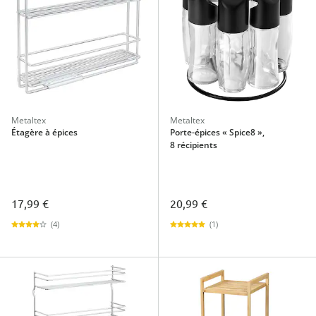
Metaltex
Metaltex
Étagère à épices
Porte-épices « Spice8 »,
8 récipients
17,99 €
20,99 €
(4)
(1)