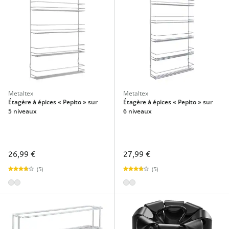
Metaltex
Metaltex
Étagère à épices « Pepito » sur
Étagère à épices « Pepito » sur
5 niveaux
6 niveaux
26,99 €
27,99 €
(5)
(5)