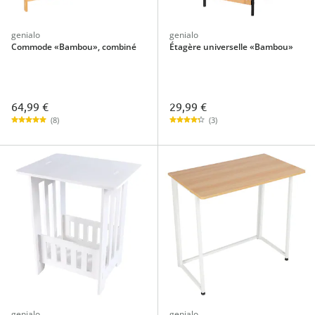
genialo
genialo
Commode «Bambou», combiné
Étagère universelle «Bambou»
64,99 €
29,99 €
(8)
(3)
genialo
genialo