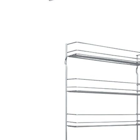
27,99 €
TVA incluse, plus
Frais d'expédition
Modèle
sur 6 niveaux
Dans le Panier
Livrable sous 4-5 jours ouvrés
Plus de place pour vos épices préférées !