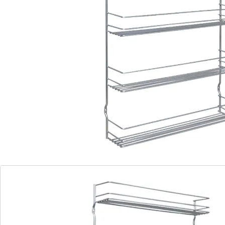
Revêtement exclusif TouchTherm® de
Metaltex
Résistant à la rouille
Construction robuste
angez vos épices avec style et profitez d'une vue
d'ensemble optimale grâce à l'étagère à épices «
Pepito ». Avec son élégant revêtement noir mat
TouchTherm® de Metaltex, il est non seulement
résistant à la rouille, mais aussi extrêmement robuste
et durable. Les trois étages généreux offrent
suffisamment de place pour tous vos condiments
préférés. Cette étagère est la solution parfaite pour
organiser votre cuisine tout en lui apportant une
touche de modernité. Profitez des avantages d'un
espace de cuisson bien rangé et fonctionnel !
Détails