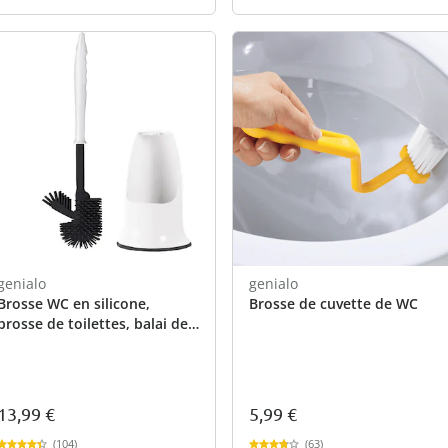
genialo
genialo
Brosse WC en silicone,
Brosse de cuvette de WC
brosse de toilettes, balai de
toilette et support avec
brosse de rechange noir
13,99 €
5,99 €
(104)
(63)