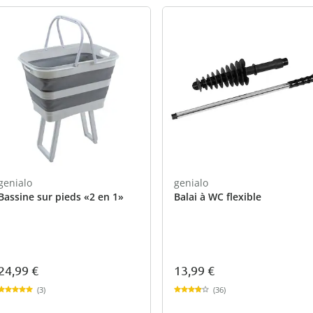
genialo
genialo
Bassine sur pieds «2 en 1»
Balai à WC flexible
24,99 €
13,99 €
(3)
(36)