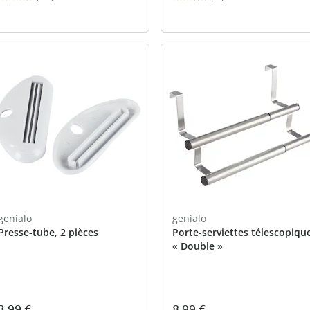
genialo
genialo
Presse-tube, 2 pièces
Porte-serviettes télescopiqu
« Double »
3,99 €
8,99 €