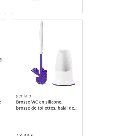
genialo
e
Brosse WC en silicone,
brosse de toilettes, balai de
toilette et support avec
brosse de rechange violet
13,99 €