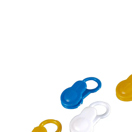
4,99 €
TVA incluse, plus
Frais d'expédition
Dans le Panier
Livrable sous 4-5 jours ouvrés
Une solution attachante!
simplement clipper
La bride de la serviette est déchirée ou inexistante ?
Suspendez tout de même vos serviettes, torchons et
autres au moyen de ces clips ingénieux ! Glissez-les
dans le clip, et c’est tout! 3 différents coloris par lot.
Livrés sans ventouse.