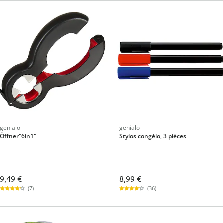
genialo
genialo
Öffner"6in1"
Stylos congélo, 3 pièces
9,49 €
8,99 €
(7)
(36)