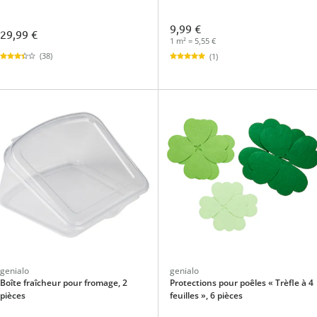
9,99 €
29,99 €
1 m² = 5,55 €
(38)
(1)
genialo
genialo
Boîte fraîcheur pour fromage, 2
Protections pour poêles « Trèfle à 4
pièces
feuilles », 6 pièces