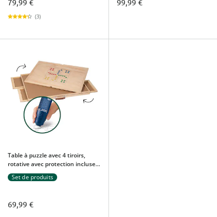
79,99 €
99,99 €
(3)
Table à puzzle avec 4 tiroirs,
rotative avec protection incluse +
adhésif permanent à puzzle,
Set de produits
200 ml Pour 1 500 pièces
69,99 €