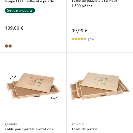
Table de puzzle à LED Pour
lampe LED + adhésif à puzzle
1 500 pièces
permanent, 200 ml Pour
Set de produits
1 500 pièces
109,00 €
99,99 €
(20)
genialo
genialo
Table pour puzzle «rotation»
Table de puzzle