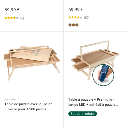
69,99 €
69,99 €
(50)
(6)
genialo
Table à puzzble « Premium »
Table de puzzle avec loupe et
lampe LED + adhésif à puzzle
lumière pour 1.500 pièces
permanent, 200 ml Pour
Set de produits
500 pièces