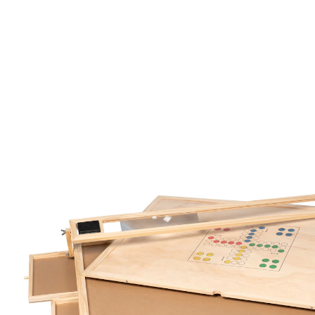
79,99 €
TVA incluse, plus
Frais d'expédition
Prévenez-moi
Momentanément indisponible
Produit similaire
Nous avons trouvé une alternative à cet article, qui
pourrait vous intéresser:
genialo