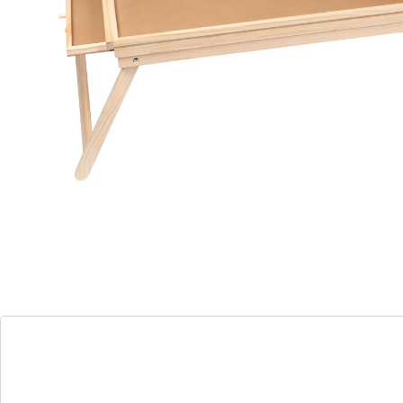
Table de puzzle avec loupe et lumière pour 500
pièces
(6)
Prix unitaire:
69,99 €
Meilleure vue sur toutes les pièces
Table de puzzle avec pieds de table
quatre tiroirs coulissants
bandeau à LED réglable
loupe avec grossissement 3x
Ce grand support pour puzzle est équipé de 4 tiroirs
pratiques, dans lesquels vous pouvez trier toutes les
pièces par couleur ou par forme. Vous ne perdrez
jamais le fil, également grâce à la barre LeD lumineuse
et ajustable et à la loupe extrêmement pratique ! Une
solution optimale pour faire des puzzles
confortablement, même sur le canapé ! Se plie en tout