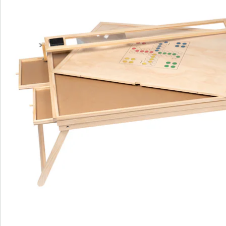
petit ! Disponible en 2 tailles. Veuillez noter que les
figurines de jeu ne sont pas fournies.
Remarque concernant les piles:
Les piles ne sont pas fournies. Veuillez les commander
séparément. (AA Mignon x 3)
Détails
Informations et fabricant
Avis